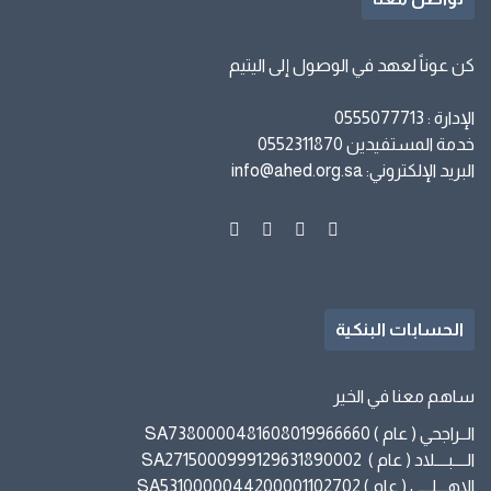
كن عوناً لعهد في الوصول إلى اليتيم
الإدارة : 0555077713
خدمة المستفيدين 0552311870
البريد الإلكتروني: info@ahed.org.sa
الحسابات البنكية
ساهم معنا في الخير
الــراجحي ( عام ) SA7380000481608019966660
الــــبــــلاد ( عام ) SA2715000999129631890002
الاهـــلـــي ( عام ) SA5310000044200001102702