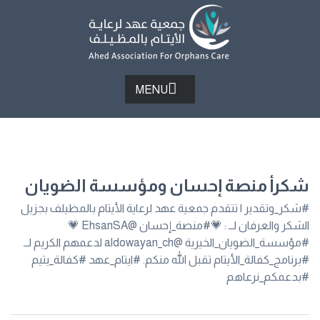
MENU
شكرأ منصة إحسان ومؤسسة الضويان
#شكر_وتقدير | تتقدم جمعية عهد لرعاية الأيتام بالمظيلف بجزيل
الشكر والعرفان لــ : 💗#منصة_إحسان @EhsanSA 💗
#مؤسسة_الضويان_الخيرية @aldowayan_ch لدعمهم الكريم لــ
#برنامج_كفالة_الأيتام تقبل الله منكم. #ايتام_عهد #كفالة_يتيم
#بدعمكم_نرعاهم