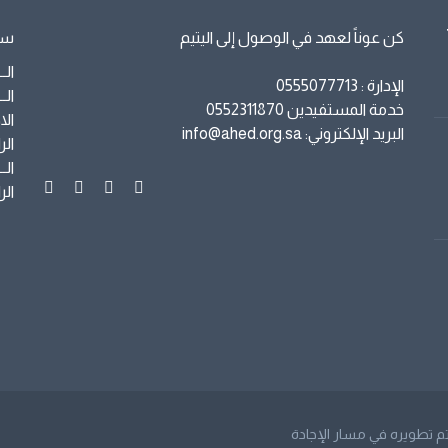
كن عوناً لعهد في الوصول إلى اليتيم
سا
الــراج
الإدارة : 0555077713
الــــب
خدمة المستفيدين 0552311870
الاهـــ
البريد الإلكتروني: info@ahed.org.sa
الراجح
الــراج
الراجح
مسار الإجادة