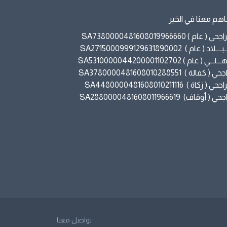
هم معنا في الخير
حي ( عام ) SA7380000481608019966660
ــــلاد ( عام ) SA2715000999129631890002
لـــي ( عام ) SA5310000044200001102702
ي ( كفالة ) SA3780000481608010288551
حي ( زكاة ) SA4480000481608010211116
ي ( أوقاف) SA2880000481608011966619
تواصل معنا