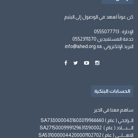
كن عوناً لعهد في الوصول إلى اليتيم
الإدارة : 0555077713
خدمة المستفيدين 0552311870
البريد الإلكتروني: info@ahed.org.sa
الحسابات البنكية
ساهم معنا في الخير
الــراجحي ( عام ) SA7380000481608019966660
الــــبــــلاد ( عام ) SA2715000999129631890002
الاهـــلـــي ( عام ) SA5310000044200001102702