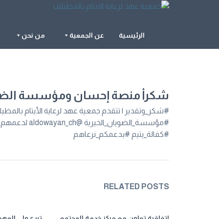
الرئيسية
عن الجمعية
من نحن
شكرأ منصة إحسان ومؤسسة الضو
#مؤسسة_الضويان_
#كفالة_يتيم #بدعمكم_نرعاهم
RELATED POSTS
اتفاقية تعاون مع مركز خدمة المجتمع
تبرع ولي العهد