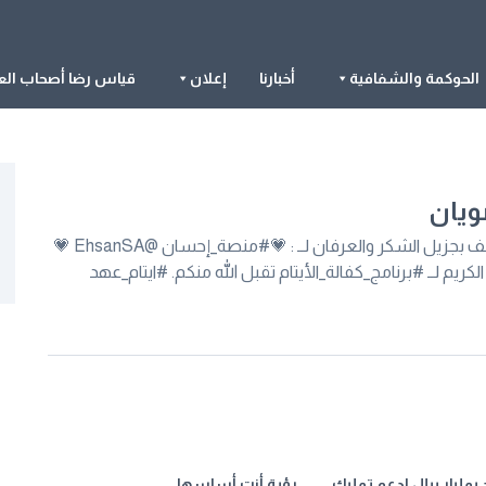
الحوكمة والشفافية
أخبارنا
إعلان
قياس رضا أصحاب الع
يان
#شكر_وتقدير | تتقدم جمعية عهد لرعاية الأيتام بالمظيلف بجزيل الشكر والعرفان لــ : 💗#منصة_إحسان @EhsanSA 💗
الخيرية @aldowayan_ch لدعمهم الكريم لــ #برنامج_كفالة_الأيتام تقبل الله منكم. #ايتام_عهد
 بمليار ريال لدعم تمليك
رؤية أنت أساسها