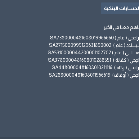
لحسابات البنكية
هم معنا في الخير
حي ( عام ) SA7380000481608019966660
ــــلاد ( عام ) SA2715000999129631890002
لـــي ( عام ) SA5310000044200001102702
ي ( كفالة ) SA3780000481608010288551
حي ( زكاة ) SA4480000481608010211116
ي ( أوقاف) SA2880000481608011966619