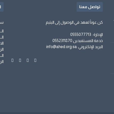
تواصل معنا
ا
كن عوناً لعهد في الوصول إلى اليتيم
سا
الــراج
الإدارة : 0555077713
الــــب
خدمة المستفيدين 0552311870
الاهـــ
البريد الإلكتروني: info@ahed.org.sa
الراجح
الــراج
الراجح